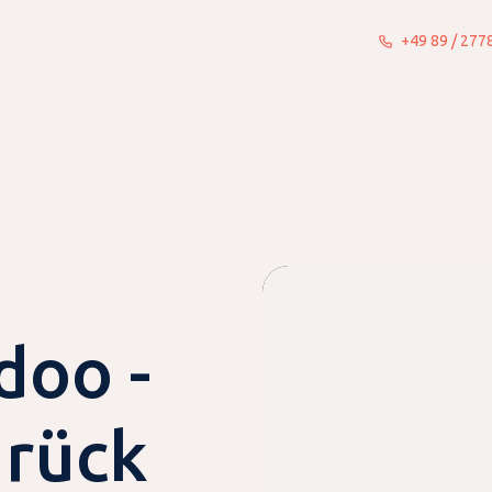
+49 89 / 27
Was wir tun
Insights
Wer wir sind
Werde Tei
doo -
urück