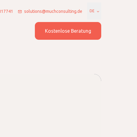
7817741
solutions@muchconsulting.de
DE
l des Teams
Kostenlose Beratung