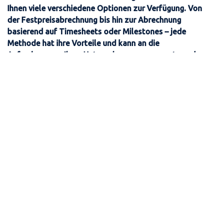
Ihnen viele verschiedene Optionen zur Verfügung. Von
der Festpreisabrechnung bis hin zur Abrechnung
basierend auf Timesheets oder Milestones – jede
Methode hat ihre Vorteile und kann an die
Anforderungen Ihres Unternehmens angepasst werden.
In diesem Artikel sehen wir uns die verschiedenen in
Odoo verfügbaren Fakturierungstypen genauer an und
gehen auf unterschiedliche Anwendungsfälle ein.
Odoo: Rechnungsmethoden
individuell gestalten –
passgenau für Ihr
Unternehmen
Mit den Invoicing Policies in Odoo stehen Unternehmen
verschiedene Methoden und Regeln zur Verfügung, mit